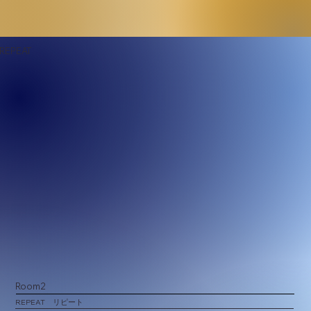
REPEAT
Room2
REPEAT リピート