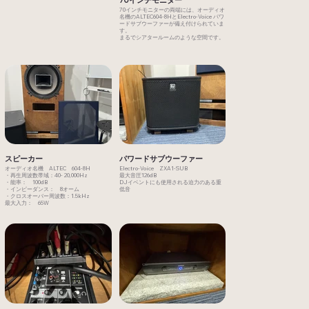
70インチモニターの両端には、オーディオ
名機のALTEC604-8HとElectro-Voice パワ
ードサブウーファーが備え付けられていま
す。
まるでシアタールームのような空間です。
スピーカー
パワードサブウーファー
オーディオ名機 ALTEC 604-8H
Electro-Voice ZXA1-SUB
・再生周波数帯域：40- 20,000Hz
最大音圧126dB
・能率： 100dB
DJイベントにも使用される迫力のある重
・インピーダンス： 8オーム
低音
・クロスオーバー周波数：1.5kHz
最大入力： 65W