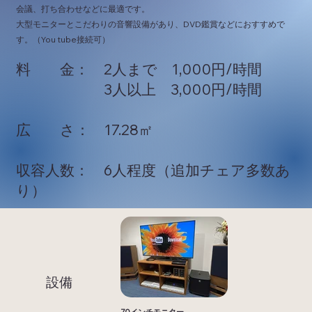
会議、打ち合わせなどに最適です。
​大型モニターとこだわりの音響設備があり、DVD鑑賞などにおすすめで
す。（You tube接続可）
料 金： 2人まで 1,000円/時間
3人以上 3,000円/時間
​広 さ： 17.28㎡
収容人数： 6人程度（追加チェア多数あ
り）
​設備
70インチモニター