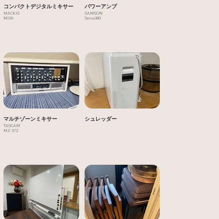
コンパクトデジタルミキサー
パワーアンプ
MACKIE
SAMSON
MIX5
Servo300
マルチゾーンミキサー
シュレッダー
TASCAM
MZ-372