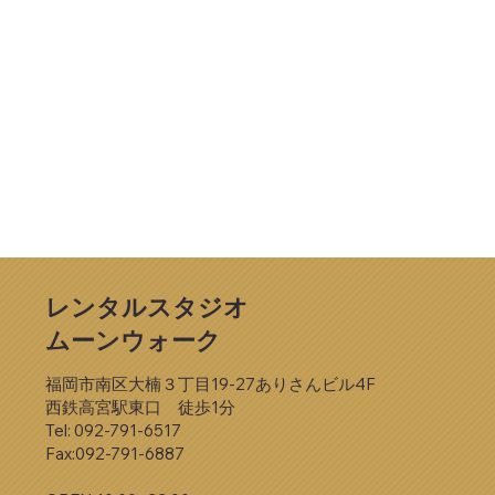
レンタルスタジオ
ムーンウォーク
福岡市南区大楠３丁目19-27ありさんビル4F
西鉄高宮駅東口 徒歩1分
Tel: 092-791-6517​
Fax:092-791-6887