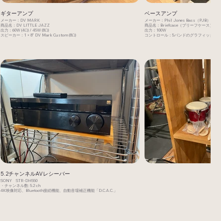
ギターアンプ
ベースアンプ
メーカー：DV MARK
メーカー：Phil Jones Bass（PJB）
商品名：DV LITTLE JAZZ
商品名：Briefcase（ブリーフケース）
出力：60W (4Ω) / 45W (8Ω)
出力：100W
スピーカー：1 × 8” DV Mark Custom (8Ω)
コントロール：5バンドのグラフィックイ
5.2チャンネルAVレシーバー
SONY STR-DH550
・チャンネル数: 5.2 ch
4K映像対応、Bluetooth接続機能、自動音場補正機能「D.C.A.C.」