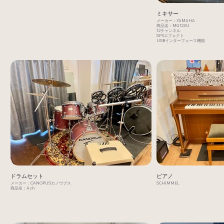
ミキサー
メーカー：YAMAHA
商品名：MG12XU
12チャンネル
SPXエフェクト
USBインターフェース機能
ドラムセット
ピアノ
メーカー：CANOPUSカノウプス
SCHIMMEL
商品名：Ash