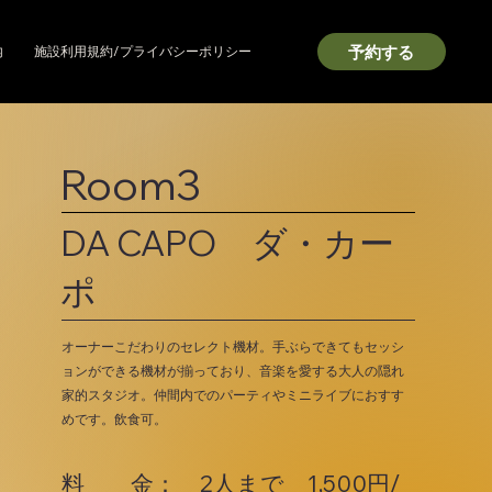
予約する
内
施設利用規約/プライバシーポリシー
Room3
DA CAPO ダ・カー
ポ
オーナーこだわりのセレクト機材。手ぶらできてもセッシ
ョンができる機材が揃っており、音楽を愛する大人の隠れ
家的スタジオ。仲間内でのパーティやミニライブにおすす
めです。飲食可。
料 金： 2人まで 1,500円/